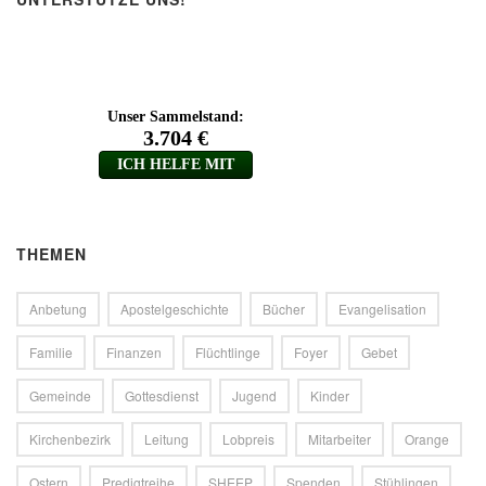
THEMEN
Anbetung
Apostelgeschichte
Bücher
Evangelisation
Familie
Finanzen
Flüchtlinge
Foyer
Gebet
Gemeinde
Gottesdienst
Jugend
Kinder
Kirchenbezirk
Leitung
Lobpreis
Mitarbeiter
Orange
Ostern
Predigtreihe
SHEEP
Spenden
Stühlingen