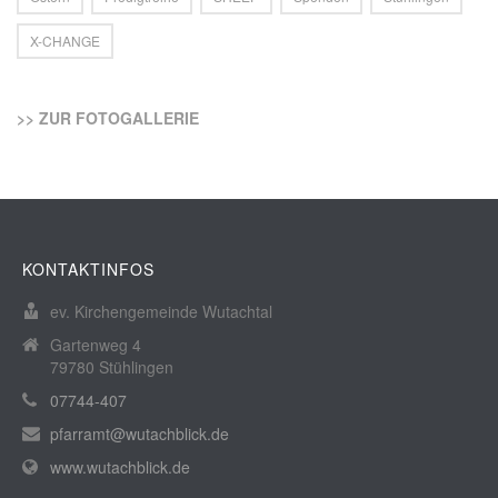
X-CHANGE
>> ZUR FOTOGALLERIE
KONTAKTINFOS
ev. Kirchengemeinde Wutachtal
Gartenweg 4
79780 Stühlingen
07744-407
pfarramt@wutachblick.de
www.wutachblick.de