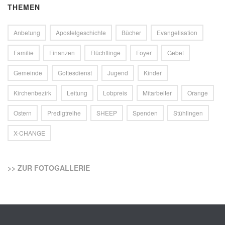
THEMEN
Anbetung
Apostelgeschichte
Bücher
Evangelisation
Familie
Finanzen
Flüchtlinge
Foyer
Gebet
Gemeinde
Gottesdienst
Jugend
Kinder
Kirchenbezirk
Leitung
Lobpreis
Mitarbeiter
Orange
Ostern
Predigtreihe
SHEEP
Spenden
Stühlingen
X-CHANGE
>> ZUR FOTOGALLERIE