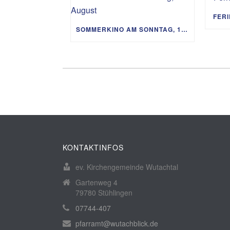
FER
SOMMERKINO AM SONNTAG, 16. AUGUST
KONTAKTINFOS
ev. Kirchengemeinde Wutachtal
Gartenweg 4
79780 Stühlingen
07744-407
pfarramt@wutachblick.de