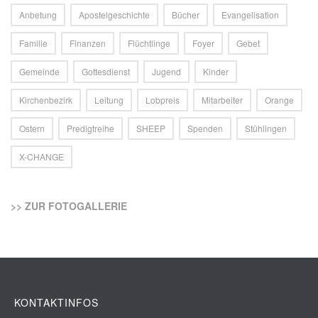
Anbetung
Apostelgeschichte
Bücher
Evangelisation
Familie
Finanzen
Flüchtlinge
Foyer
Gebet
Gemeinde
Gottesdienst
Jugend
Kinder
Kirchenbezirk
Leitung
Lobpreis
Mitarbeiter
Orange
Ostern
Predigtreihe
SHEEP
Spenden
Stühlingen
X-CHANGE
>> ZUR FOTOGALLERIE
KONTAKTINFOS