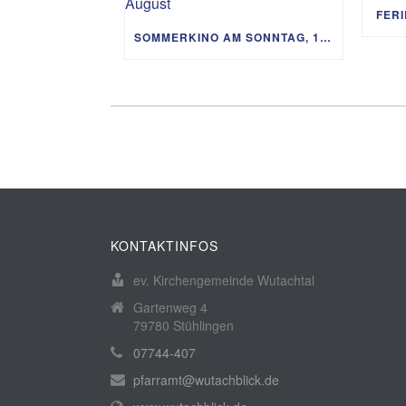
FER
SOMMERKINO AM SONNTAG, 16. AUGUST
KONTAKTINFOS
ev. Kirchengemeinde Wutachtal
Gartenweg 4
79780 Stühlingen
07744-407
pfarramt@wutachblick.de