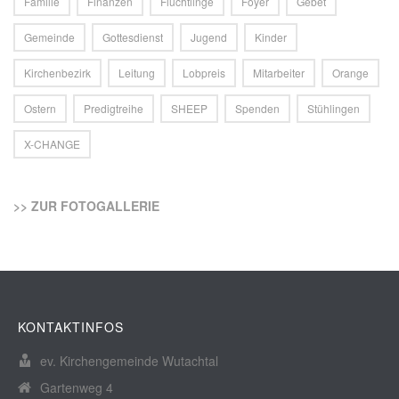
Familie
Finanzen
Flüchtlinge
Foyer
Gebet
Gemeinde
Gottesdienst
Jugend
Kinder
Kirchenbezirk
Leitung
Lobpreis
Mitarbeiter
Orange
Ostern
Predigtreihe
SHEEP
Spenden
Stühlingen
X-CHANGE
>> ZUR FOTOGALLERIE
KONTAKTINFOS
ev. Kirchengemeinde Wutachtal
Gartenweg 4