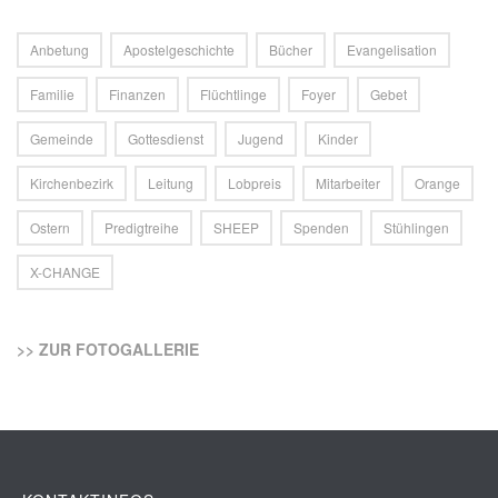
Anbetung
Apostelgeschichte
Bücher
Evangelisation
Familie
Finanzen
Flüchtlinge
Foyer
Gebet
Gemeinde
Gottesdienst
Jugend
Kinder
Kirchenbezirk
Leitung
Lobpreis
Mitarbeiter
Orange
Ostern
Predigtreihe
SHEEP
Spenden
Stühlingen
X-CHANGE
>> ZUR FOTOGALLERIE