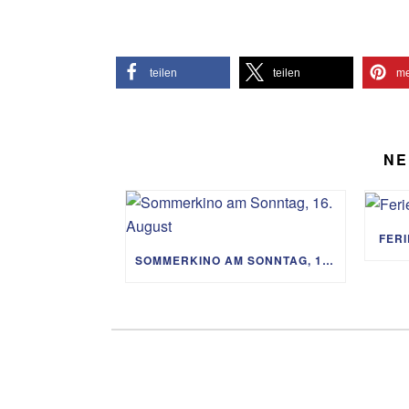
teilen
teilen
me
NE
FER
SOMMERKINO AM SONNTAG, 16. AUGUST