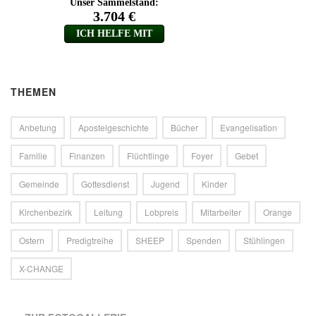
THEMEN
Anbetung
Apostelgeschichte
Bücher
Evangelisation
Familie
Finanzen
Flüchtlinge
Foyer
Gebet
Gemeinde
Gottesdienst
Jugend
Kinder
Kirchenbezirk
Leitung
Lobpreis
Mitarbeiter
Orange
Ostern
Predigtreihe
SHEEP
Spenden
Stühlingen
X-CHANGE