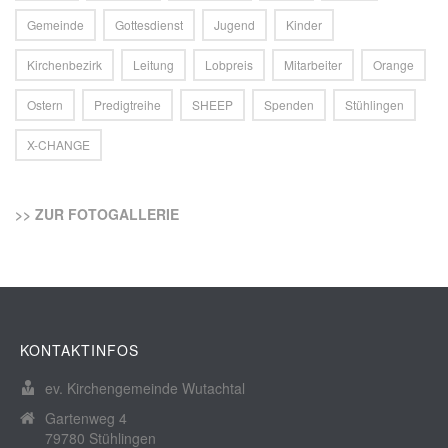
Gemeinde
Gottesdienst
Jugend
Kinder
Kirchenbezirk
Leitung
Lobpreis
Mitarbeiter
Orange
Ostern
Predigtreihe
SHEEP
Spenden
Stühlingen
X-CHANGE
>> ZUR FOTOGALLERIE
KONTAKTINFOS
ev. Kirchengemeinde Wutachtal
Gartenweg 4
79780 Stühlingen