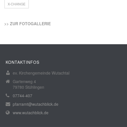
X-CHANGE
>> ZUR FOTOGALLERIE
KONTAKTINFOS
ev. Kirchengemeinde Wutachtal
Gartenweg 4
79780 Stühlingen
07744-407
pfarramt@wutachblick.de
www.wutachblick.de