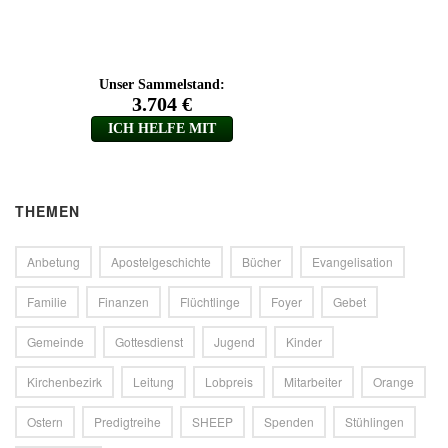
THEMEN
Anbetung
Apostelgeschichte
Bücher
Evangelisation
Familie
Finanzen
Flüchtlinge
Foyer
Gebet
Gemeinde
Gottesdienst
Jugend
Kinder
Kirchenbezirk
Leitung
Lobpreis
Mitarbeiter
Orange
Ostern
Predigtreihe
SHEEP
Spenden
Stühlingen