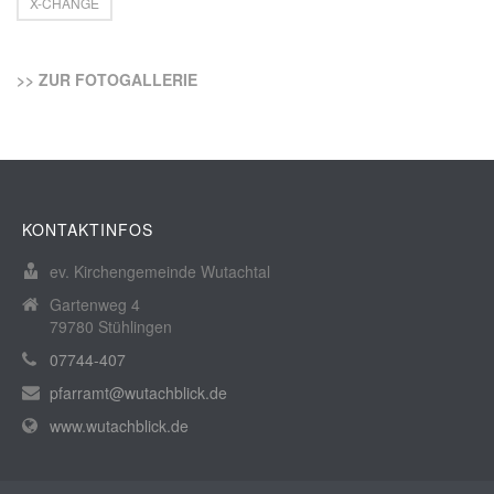
X-CHANGE
>> ZUR FOTOGALLERIE
KONTAKTINFOS
ev. Kirchengemeinde Wutachtal
Gartenweg 4
79780 Stühlingen
07744-407
pfarramt@wutachblick.de
www.wutachblick.de