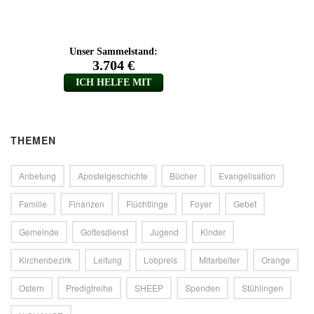
THEMEN
Anbetung
Apostelgeschichte
Bücher
Evangelisation
Familie
Finanzen
Flüchtlinge
Foyer
Gebet
Gemeinde
Gottesdienst
Jugend
Kinder
Kirchenbezirk
Leitung
Lobpreis
Mitarbeiter
Orange
Ostern
Predigtreihe
SHEEP
Spenden
Stühlingen