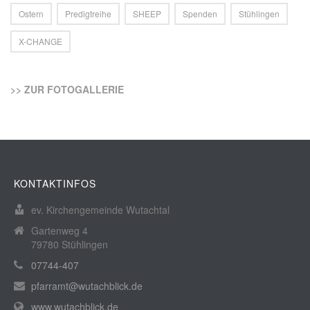
Ostern
Predigtreihe
SHEEP
Spenden
Stühlingen
X-CHANGE
>> ZUR FOTOGALLERIE
KONTAKTINFOS
ev. Kirchengemeinde Wutachtal
Gartenweg 4
79780 Stühlingen
07744-407
pfarramt@wutachblick.de
www.wutachblick.de