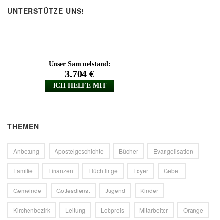
UNTERSTÜTZE UNS!
THEMEN
Anbetung
Apostelgeschichte
Bücher
Evangelisation
Familie
Finanzen
Flüchtlinge
Foyer
Gebet
Gemeinde
Gottesdienst
Jugend
Kinder
Kirchenbezirk
Leitung
Lobpreis
Mitarbeiter
Orange