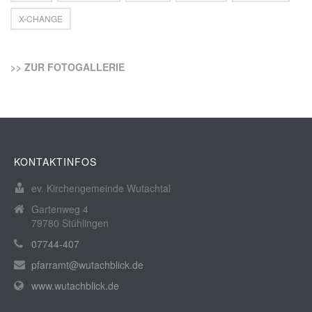
X-CHANGE
>> ZUR FOTOGALLERIE
KONTAKTINFOS
ev. Kirchengemeinde Wutachtal
Gartenweg 4
79780 Stühlingen
07744-407
pfarramt@wutachblick.de
www.wutachblick.de