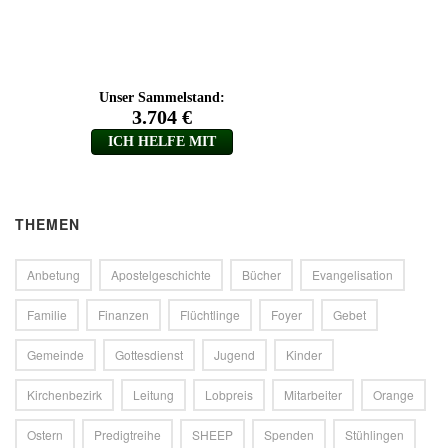
THEMEN
Anbetung
Apostelgeschichte
Bücher
Evangelisation
Familie
Finanzen
Flüchtlinge
Foyer
Gebet
Gemeinde
Gottesdienst
Jugend
Kinder
Kirchenbezirk
Leitung
Lobpreis
Mitarbeiter
Orange
Ostern
Predigtreihe
SHEEP
Spenden
Stühlingen