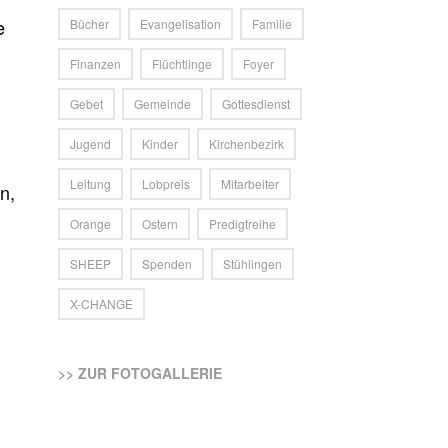
e
Bücher
Evangelisation
Familie
Finanzen
Flüchtlinge
Foyer
Gebet
Gemeinde
Gottesdienst
Jugend
Kinder
Kirchenbezirk
Leitung
Lobpreis
Mitarbeiter
n,
Orange
Ostern
Predigtreihe
SHEEP
Spenden
Stühlingen
X-CHANGE
>> ZUR FOTOGALLERIE