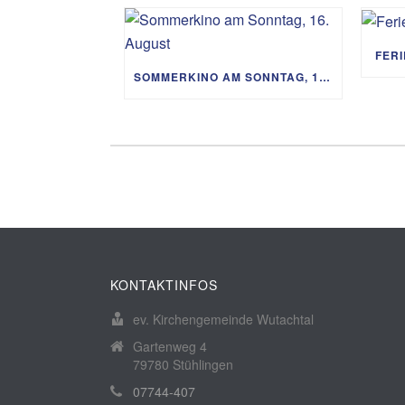
FER
SOMMERKINO AM SONNTAG, 16. AUGUST
KONTAKTINFOS
ev. Kirchengemeinde Wutachtal
Gartenweg 4
79780 Stühlingen
07744-407