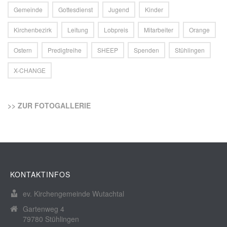
Gemeinde
Gottesdienst
Jugend
Kinder
Kirchenbezirk
Leitung
Lobpreis
Mitarbeiter
Orange
Ostern
Predigtreihe
SHEEP
Spenden
Stühlingen
X-CHANGE
>> ZUR FOTOGALLERIE
KONTAKTINFOS
ev. Kirchengemeinde Wutachtal
Gartenweg 4
79780 Stühlingen