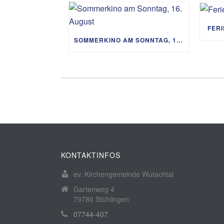
FER
SOMMERKINO AM SONNTAG, 16. AUGUST
KONTAKTINFOS
ev. Kirchengemeinde Wutachtal
Gartenweg 4
79780 Stühlingen
07744-407