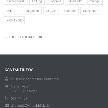
Kirchenbezirk
Leitung
Lobpreis
Mitarbeiter
Orange
Ostern
Predigtreihe
SHEEP
Spenden
Stühlingen
X-CHANGE
>> ZUR FOTOGALLERIE
KONTAKTINFOS
ev. Kirchengemeinde Wutachtal
Gartenweg 4
79780 Stühlingen
07744-407
pfarramt@wutachblick.de