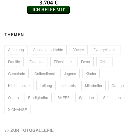
THEMEN
Anbetung
Apostelgeschichte
Bücher
Evangelisation
Familie
Finanzen
Flüchtlinge
Foyer
Gebet
Gemeinde
Gottesdienst
Jugend
Kinder
Kirchenbezirk
Leitung
Lobpreis
Mitarbeiter
Orange
Ostern
Predigtreihe
SHEEP
Spenden
Stühlingen
X-CHANGE
>> ZUR FOTOGALLERIE