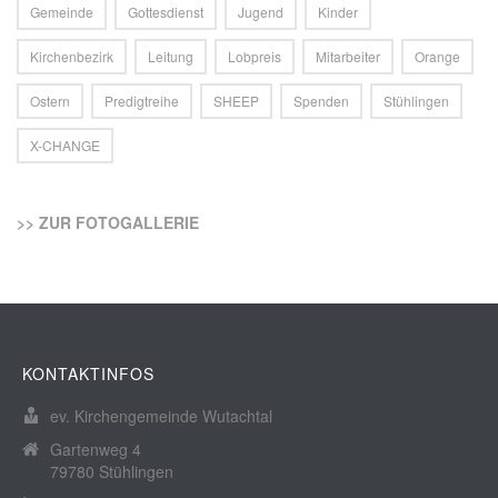
Gemeinde
Gottesdienst
Jugend
Kinder
Kirchenbezirk
Leitung
Lobpreis
Mitarbeiter
Orange
Ostern
Predigtreihe
SHEEP
Spenden
Stühlingen
X-CHANGE
>> ZUR FOTOGALLERIE
KONTAKTINFOS
ev. Kirchengemeinde Wutachtal
Gartenweg 4
79780 Stühlingen