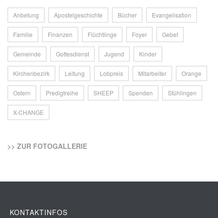
Anbetung
Apostelgeschichte
Bücher
Evangelisation
Familie
Finanzen
Flüchtlinge
Foyer
Gebet
Gemeinde
Gottesdienst
Jugend
Kinder
Kirchenbezirk
Leitung
Lobpreis
Mitarbeiter
Orange
Ostern
Predigtreihe
SHEEP
Spenden
Stühlingen
X-CHANGE
>> ZUR FOTOGALLERIE
KONTAKTINFOS