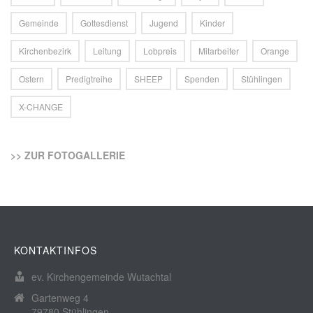
Gemeinde
Gottesdienst
Jugend
Kinder
Kirchenbezirk
Leitung
Lobpreis
Mitarbeiter
Orange
Ostern
Predigtreihe
SHEEP
Spenden
Stühlingen
X-CHANGE
>> ZUR FOTOGALLERIE
KONTAKTINFOS
ev. Kirchengemeinde Wutachtal
Gartenweg 4
79780 Stühlingen