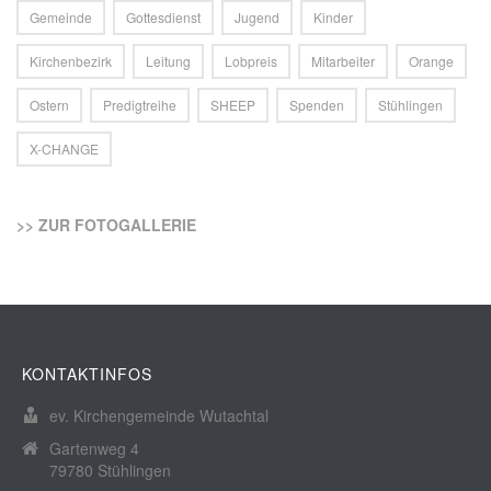
Gemeinde
Gottesdienst
Jugend
Kinder
Kirchenbezirk
Leitung
Lobpreis
Mitarbeiter
Orange
Ostern
Predigtreihe
SHEEP
Spenden
Stühlingen
X-CHANGE
>> ZUR FOTOGALLERIE
KONTAKTINFOS
ev. Kirchengemeinde Wutachtal
Gartenweg 4
79780 Stühlingen