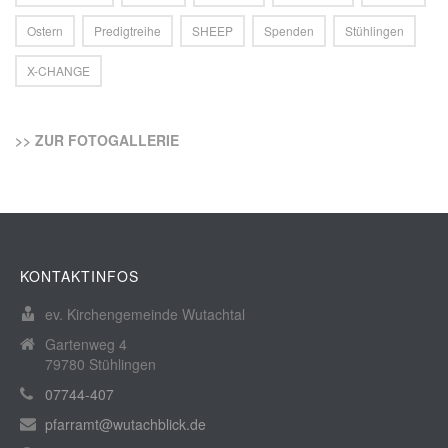
Ostern
Predigtreihe
SHEEP
Spenden
Stühlingen
X-CHANGE
>> ZUR FOTOGALLERIE
KONTAKTINFOS
ev. Kirchengemeinde Wutachtal
Gartenweg 4
79780 Stühlingen
07744-407
pfarramt@wutachblick.de