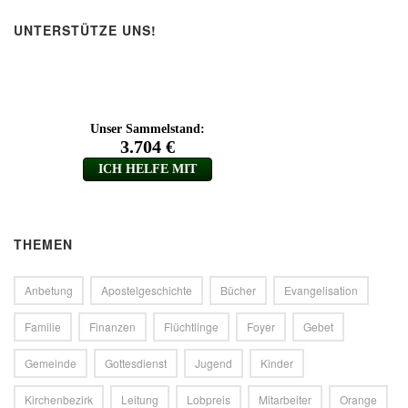
UNTERSTÜTZE UNS!
THEMEN
Anbetung
Apostelgeschichte
Bücher
Evangelisation
Familie
Finanzen
Flüchtlinge
Foyer
Gebet
Gemeinde
Gottesdienst
Jugend
Kinder
Kirchenbezirk
Leitung
Lobpreis
Mitarbeiter
Orange