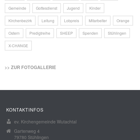
Gemeinde
Gottesdienst
Jugend
Kinder
Kirchenbezirk
Leitung
Lobpreis
Mitarbeiter
Orange
Ostern
Predigtreihe
SHEEP
Spenden
Stühlingen
X-CHANGE
>> ZUR FOTOGALLERIE
KONTAKTINFOS
ev. Kirchengemeinde Wutachtal
Gartenweg 4
79780 Stühlingen