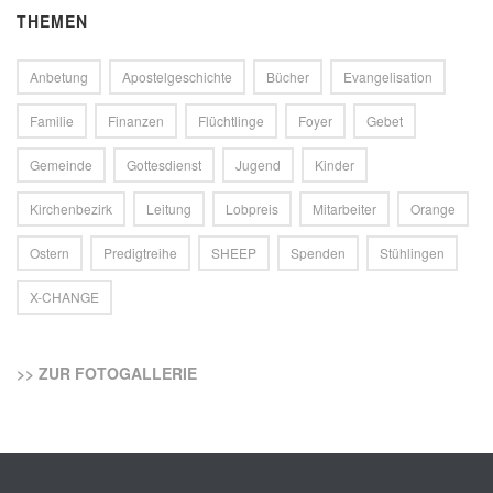
THEMEN
Anbetung
Apostelgeschichte
Bücher
Evangelisation
Familie
Finanzen
Flüchtlinge
Foyer
Gebet
Gemeinde
Gottesdienst
Jugend
Kinder
Kirchenbezirk
Leitung
Lobpreis
Mitarbeiter
Orange
Ostern
Predigtreihe
SHEEP
Spenden
Stühlingen
X-CHANGE
>> ZUR FOTOGALLERIE