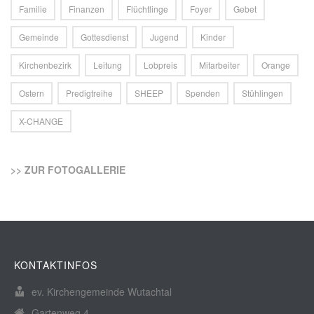
Familie
Finanzen
Flüchtlinge
Foyer
Gebet
Gemeinde
Gottesdienst
Jugend
Kinder
Kirchenbezirk
Leitung
Lobpreis
Mitarbeiter
Orange
Ostern
Predigtreihe
SHEEP
Spenden
Stühlingen
X-CHANGE
>> ZUR FOTOGALLERIE
KONTAKTINFOS
ev. Kirchengemeinde Wutachtal
Gartenweg 4