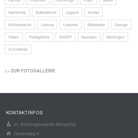
Gemeinde
Gottesdienst
Jugend
Kinder
Kirchenbezirk
Leitung
Lobpreis
Mitarbeiter
Orange
Ostern
Predigtreihe
SHEEP
Spenden
Stühlingen
X-CHANGE
>> ZUR FOTOGALLERIE
KONTAKTINFOS
ev. Kirchengemeinde Wutachtal
Gartenweg 4