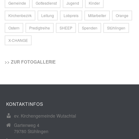
Gemeinde
Gottesdienst
Jugend
Kinder
Kirchenbezirk
Leitung
Lobpreis
Mitarbeiter
Orange
Ostern
Predigtreihe
SHEEP
Spenden
Stühlingen
X-CHANGE
>> ZUR FOTOGALLERIE
KONTAKTINFOS
ev. Kirchengemeinde Wutachtal
Gartenweg 4
79780 Stühlingen