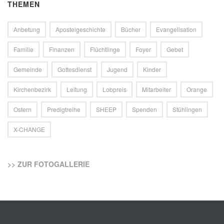
THEMEN
Anbetung
Apostelgeschichte
Bücher
Evangelisation
Familie
Finanzen
Flüchtlinge
Foyer
Gebet
Gemeinde
Gottesdienst
Jugend
Kinder
Kirchenbezirk
Leitung
Lobpreis
Mitarbeiter
Orange
Ostern
Predigtreihe
SHEEP
Spenden
Stühlingen
X-CHANGE
>> ZUR FOTOGALLERIE