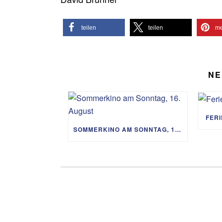
teilen
teilen
me
NE
FER
SOMMERKINO AM SONNTAG, 16. AUGUST