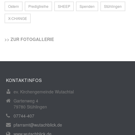
Ostern
Predigtreihe
SHEEP
Spenden
Stühlingen
X-CHANGE
>> ZUR FOTOGALLERIE
KONTAKTINFOS
ev. Kirchengemeinde Wutachtal
Gartenweg 4
79780 Stühlingen
07744-407
pfarramt@wutachblick.de
www.wutachblick.de