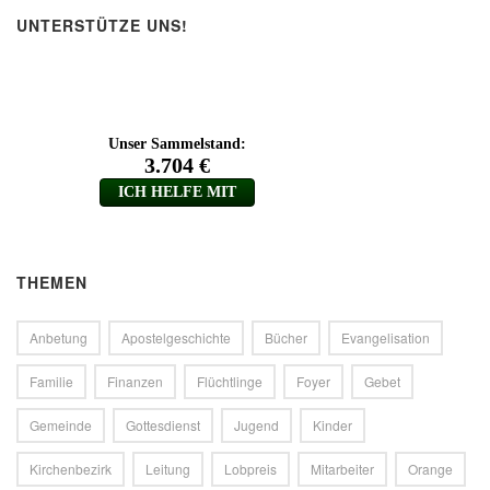
UNTERSTÜTZE UNS!
THEMEN
Anbetung
Apostelgeschichte
Bücher
Evangelisation
Familie
Finanzen
Flüchtlinge
Foyer
Gebet
Gemeinde
Gottesdienst
Jugend
Kinder
Kirchenbezirk
Leitung
Lobpreis
Mitarbeiter
Orange