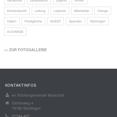
Gemeinde
Gottesdienst
Jugend
Kinder
Kirchenbezirk
Leitung
Lobpreis
Mitarbeiter
Orange
Ostern
Predigtreihe
SHEEP
Spenden
Stühlingen
X-CHANGE
>> ZUR FOTOGALLERIE
KONTAKTINFOS
ev. Kirchengemeinde Wutachtal
Gartenweg 4
79780 Stühlingen
07744-407