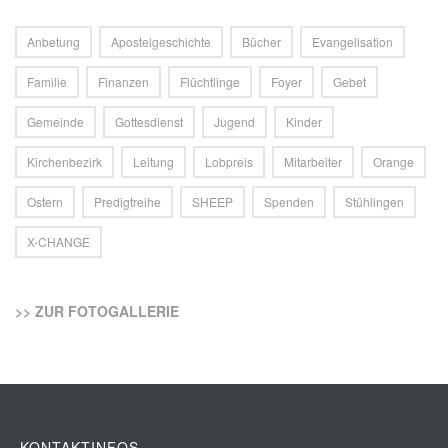
Anbetung
Apostelgeschichte
Bücher
Evangelisation
Familie
Finanzen
Flüchtlinge
Foyer
Gebet
Gemeinde
Gottesdienst
Jugend
Kinder
Kirchenbezirk
Leitung
Lobpreis
Mitarbeiter
Orange
Ostern
Predigtreihe
SHEEP
Spenden
Stühlingen
X-CHANGE
>> ZUR FOTOGALLERIE
KONTAKTINFOS