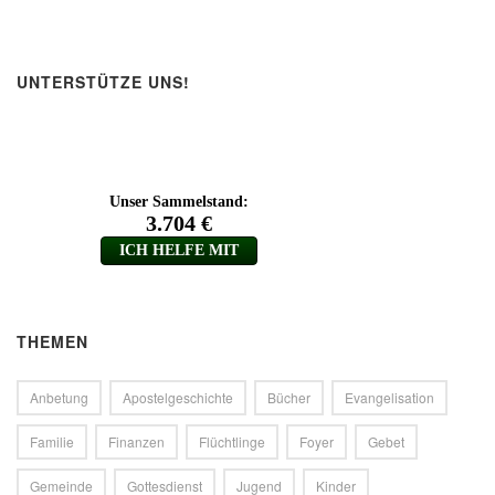
UNTERSTÜTZE UNS!
THEMEN
Anbetung
Apostelgeschichte
Bücher
Evangelisation
Familie
Finanzen
Flüchtlinge
Foyer
Gebet
Gemeinde
Gottesdienst
Jugend
Kinder