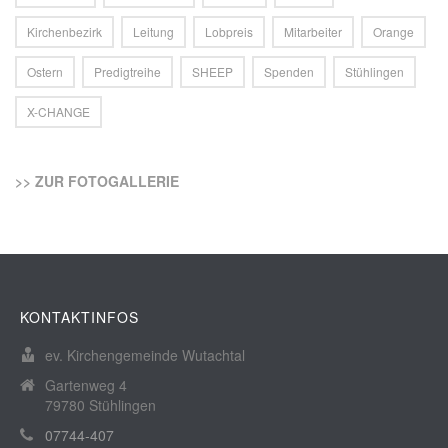
Kirchenbezirk
Leitung
Lobpreis
Mitarbeiter
Orange
Ostern
Predigtreihe
SHEEP
Spenden
Stühlingen
X-CHANGE
>> ZUR FOTOGALLERIE
KONTAKTINFOS
ev. Kirchengemeinde Wutachtal
Gartenweg 4
79780 Stühlingen
07744-407