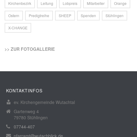
Kirchenbezirk
Leitung
Lobpreis
Mitarbeiter
Orange
Ostern
Predigtreihe
SHEEP
Spenden
Stühlingen
X-CHANGE
>> ZUR FOTOGALLERIE
KONTAKTINFOS
ev. Kirchengemeinde Wutachtal
Gartenweg 4
79780 Stühlingen
07744-407
pfarramt@wutachblick.de