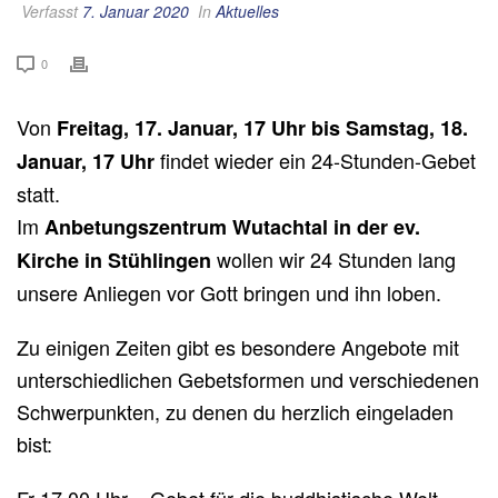
Verfasst
7. Januar 2020
In
Aktuelles
0
Von
Freitag, 17. Januar, 17 Uhr bis Samstag, 18.
findet wieder ein 24-Stunden-Gebet
Januar, 17 Uhr
statt.
Im
Anbetungszentrum Wutachtal in der ev.
wollen wir 24 Stunden lang
Kirche in Stühlingen
unsere Anliegen vor Gott bringen und ihn loben.
Zu einigen Zeiten gibt es besondere Angebote mit
unterschiedlichen Gebetsformen und verschiedenen
Schwerpunkten, zu denen du herzlich eingeladen
bist: