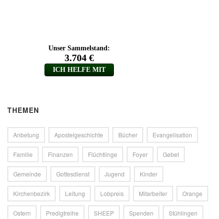
THEMEN
Anbetung
Apostelgeschichte
Bücher
Evangelisation
Familie
Finanzen
Flüchtlinge
Foyer
Gebet
Gemeinde
Gottesdienst
Jugend
Kinder
Kirchenbezirk
Leitung
Lobpreis
Mitarbeiter
Orange
Ostern
Predigtreihe
SHEEP
Spenden
Stühlingen