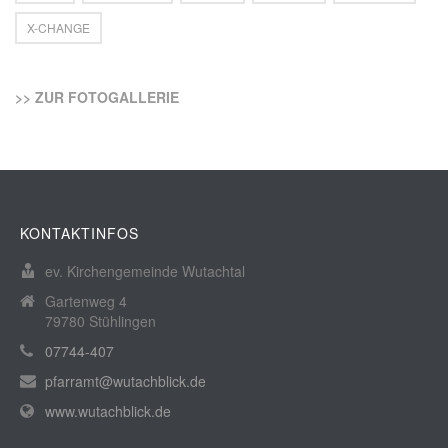
X-CHANGE
>> ZUR FOTOGALLERIE
KONTAKTINFOS
ev. Kirchengemeinde Wutachtal
Gartenweg 4
79780 Stühlingen
07744-407
pfarramt@wutachblick.de
www.wutachblick.de