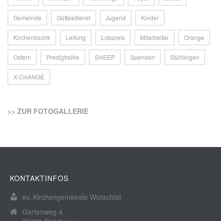
Gemeinde
Gottesdienst
Jugend
Kinder
Kirchenbezirk
Leitung
Lobpreis
Mitarbeiter
Orange
Ostern
Predigtreihe
SHEEP
Spenden
Stühlingen
X-CHANGE
>> ZUR FOTOGALLERIE
KONTAKTINFOS
ev. Kirchengemeinde Wutachtal
Gartenweg 4