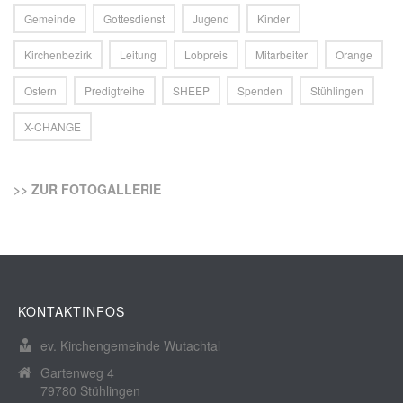
Gemeinde
Gottesdienst
Jugend
Kinder
Kirchenbezirk
Leitung
Lobpreis
Mitarbeiter
Orange
Ostern
Predigtreihe
SHEEP
Spenden
Stühlingen
X-CHANGE
>> ZUR FOTOGALLERIE
KONTAKTINFOS
ev. Kirchengemeinde Wutachtal
Gartenweg 4
79780 Stühlingen