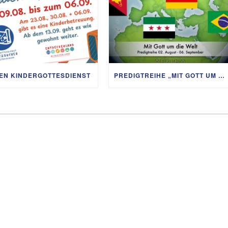
IEN KINDERGOTTESDIENST
PREDIGTREIHE „MIT GOTT UM DIE WELT“ 02.08. – 06.09.