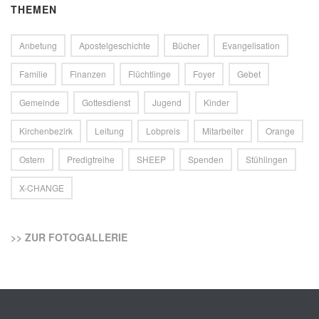
THEMEN
Anbetung
Apostelgeschichte
Bücher
Evangelisation
Familie
Finanzen
Flüchtlinge
Foyer
Gebet
Gemeinde
Gottesdienst
Jugend
Kinder
Kirchenbezirk
Leitung
Lobpreis
Mitarbeiter
Orange
Ostern
Predigtreihe
SHEEP
Spenden
Stühlingen
X-CHANGE
>> ZUR FOTOGALLERIE