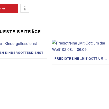
Lautst
rken
zu
regeln
UESTE BEITRÄGE
IEN KINDERGOTTESDIENST
PREDIGTREIHE „MIT GOTT UM DIE WELT“ 02.08. – 06.09.