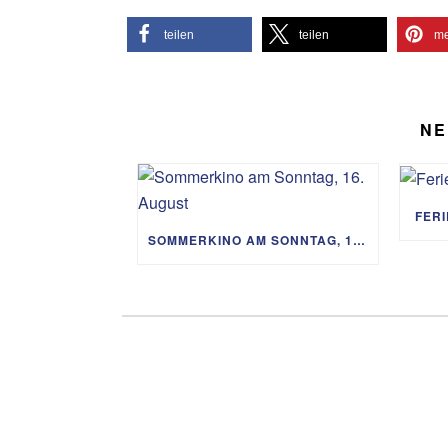
teilen
teilen
me
NE
FER
SOMMERKINO AM SONNTAG, 16. AUGUST