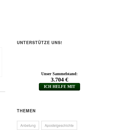
ärke
.
UNTERSTÜTZE UNS!
THEMEN
Anbetung
Apostelgeschichte