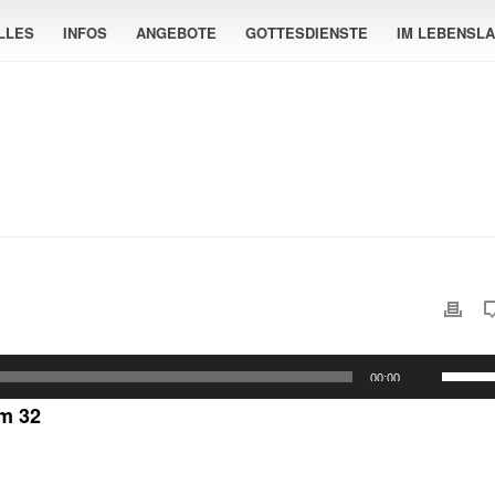
LLES
INFOS
ANGEBOTE
GOTTESDIENSTE
IM LEBENSL
Pfeilta
00:00
Hoch/
lm 32
benutz
um
die