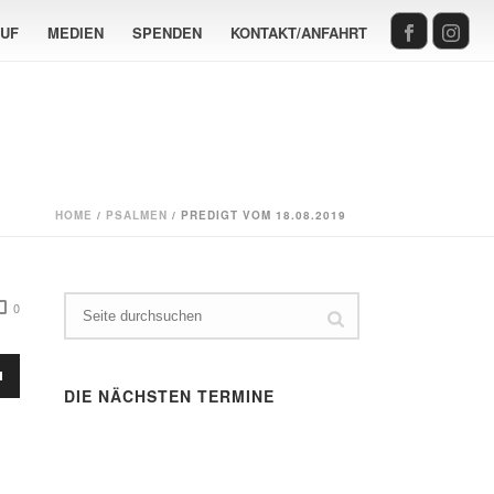
AUF
MEDIEN
SPENDEN
KONTAKT/ANFAHRT
HOME
/
PSALMEN
/ PREDIGT VOM 18.08.2019
0
sten
DIE NÄCHSTEN TERMINE
Runter
en,