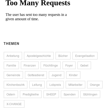
THEMEN
Anbetung
Apostelgeschichte
Bücher
Evangelisation
Familie
Finanzen
Flüchtlinge
Foyer
Gebet
Gemeinde
Gottesdienst
Jugend
Kinder
Kirchenbezirk
Leitung
Lobpreis
Mitarbeiter
Orange
Ostern
Predigtreihe
SHEEP
Spenden
Stühlingen
X-CHANGE