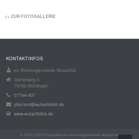
>> ZUR FOTOGALLERIE
KONTAKTINFOS
ev. Kirchengemeinde Wutachtal
Gartenweg 4
79780 Stühlingen
07744-407
pfarramt@wutachblick.de
www.wutachblick.de
© 2016-2025 Evangelische Kirchengemeinde Wutachtal