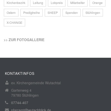
Kirchenbezirk
Leitung
Lobpreis
Mitarbeiter
Orange
Ostern
Predigtreihe
SHEEP
Spenden
Stühlingen
X-CHANGE
>> ZUR FOTOGALLERIE
KONTAKTINFOS
ev. Kirchengemeinde Wutachtal
Gartenweg 4
79780 Stühlingen
07744-407
pfarramt@wutachblick.de