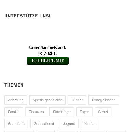
UNTERSTÜTZE UNS!
THEMEN
Anbetung
Apostelgeschichte
Bücher
Evangelisation
Familie
Finanzen
Flüchtlinge
Foyer
Gebet
Gemeinde
Gottesdienst
Jugend
Kinder