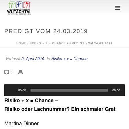
PREDIGT VOM 24.03.2019
HOME
/
RISIKO + X = CHANCE
/ PREDIGT VOM 24.03.2019
Verfasst
2. April 2019
In
Risiko + x = Chance
0
Audio-
00:00
00:00
Player
Risiko + x = Chance –
Risiko oder Lachnummer? Ein schmaler Grat
Martina Dinner