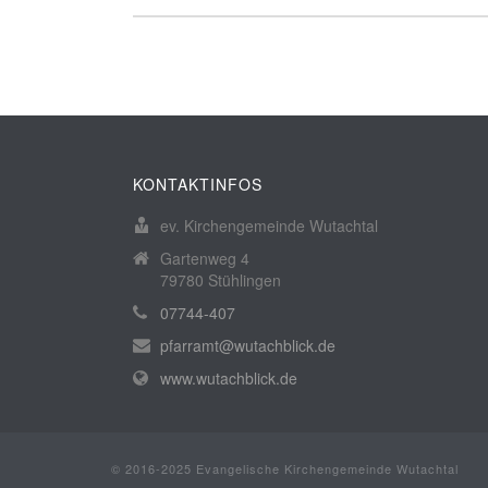
KONTAKTINFOS
ev. Kirchengemeinde Wutachtal
Gartenweg 4
79780 Stühlingen
07744-407
pfarramt@wutachblick.de
www.wutachblick.de
© 2016-2025 Evangelische Kirchengemeinde Wutachtal