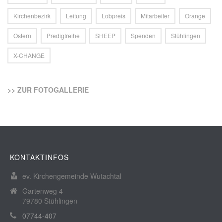
Kirchenbezirk
Leitung
Lobpreis
Mitarbeiter
Orange
Ostern
Predigtreihe
SHEEP
Spenden
Stühlingen
X-CHANGE
>> ZUR FOTOGALLERIE
KONTAKTINFOS
ev. Kirchengemeinde Wutachtal
Gartenweg 4
79780 Stühlingen
07744-407