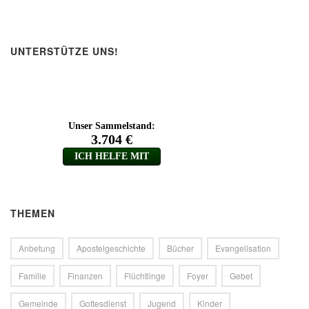
UNTERSTÜTZE UNS!
THEMEN
Anbetung
Apostelgeschichte
Bücher
Evangelisation
Familie
Finanzen
Flüchtlinge
Foyer
Gebet
Gemeinde
Gottesdienst
Jugend
Kinder