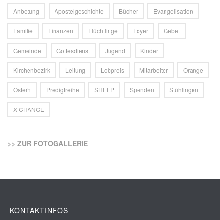
Anbetung
Apostelgeschichte
Bücher
Evangelisation
Familie
Finanzen
Flüchtlinge
Foyer
Gebet
Gemeinde
Gottesdienst
Jugend
Kinder
Kirchenbezirk
Leitung
Lobpreis
Mitarbeiter
Orange
Ostern
Predigtreihe
SHEEP
Spenden
Stühlingen
X-CHANGE
>> ZUR FOTOGALLERIE
KONTAKTINFOS