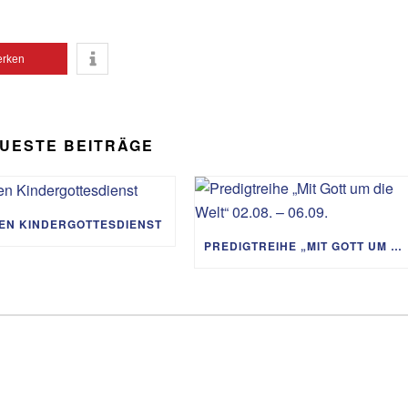
Lautst
zu
rken
regeln
UESTE BEITRÄGE
IEN KINDERGOTTESDIENST
PREDIGTREIHE „MIT GOTT UM DIE WELT“ 02.08. – 06.09.