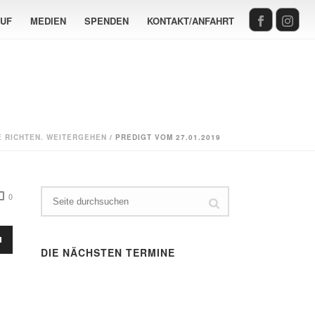
AUF
MEDIEN
SPENDEN
KONTAKT/ANFAHRT
E RICHTEN. WEITERGEHEN
/ PREDIGT VOM 27.01.2019
0
sten
DIE NÄCHSTEN TERMINE
Runter
en,