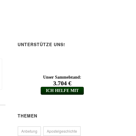
ärke
.
UNTERSTÜTZE UNS!
THEMEN
Anbetung
Apostelgeschichte