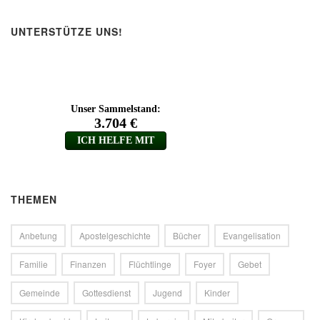
UNTERSTÜTZE UNS!
THEMEN
Anbetung
Apostelgeschichte
Bücher
Evangelisation
Familie
Finanzen
Flüchtlinge
Foyer
Gebet
Gemeinde
Gottesdienst
Jugend
Kinder