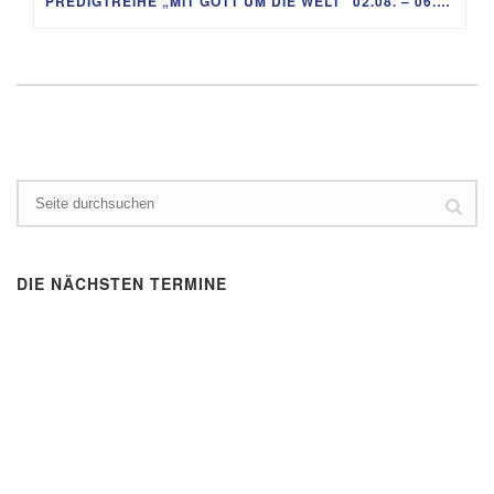
PREDIGTREIHE „MIT GOTT UM DIE WELT“ 02.08. – 06.09.
DIE NÄCHSTEN TERMINE