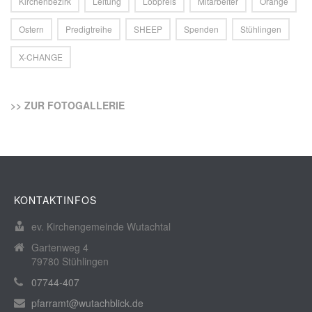
Kirchenbezirk
Leitung
Lobpreis
Mitarbeiter
Orange
Ostern
Predigtreihe
SHEEP
Spenden
Stühlingen
X-CHANGE
>> ZUR FOTOGALLERIE
KONTAKTINFOS
ev. Kirchengemeinde Wutachtal
Gartenweg 4
79780 Stühlingen
07744-407
pfarramt@wutachblick.de