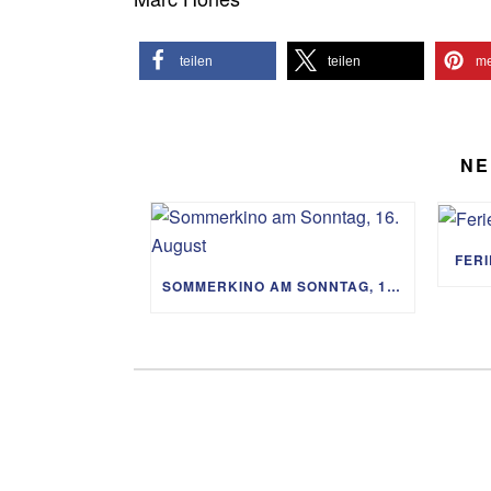
teilen
teilen
me
NE
FER
SOMMERKINO AM SONNTAG, 16. AUGUST